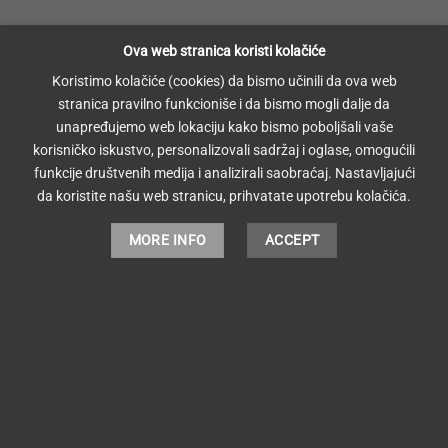
Ova web stranica koristi kolačiće
Koristimo kolačiće (cookies) da bismo učinili da ova web
stranica pravilno funkcioniše i da bismo mogli dalje da
unapređujemo web lokaciju kako bismo poboljšali vaše
korisničko iskustvo, personalizovali sadržaj i oglase, omogućili
funkcije društvenih medija i analizirali saobraćaj. Nastavljajući
da koristite našu web stranicu, prihvatate upotrebu kolačića.
MORE INFO
ACCEPT