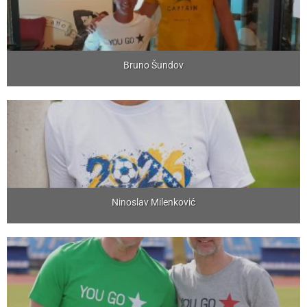
Bruno Šundov
Ninoslav Milenković