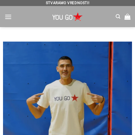
Preskoči
STVARAMO VREDNOSTI!
na
sadržaj