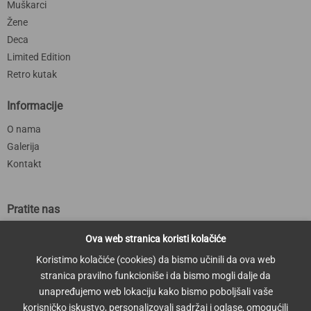
Muškarci
Žene
Deca
Limited Edition
Retro kutak
Informacije
O nama
Galerija
Kontakt
Pratite nas
Pratite nas ovde i saznajte više o svim našim aktuelnostima,
Ova web stranica koristi kolačiće
promocijama i ponudama.
Koristimo kolačiće (cookies) da bismo učinili da ova web
stranica pravilno funkcioniše i da bismo mogli dalje da
unapređujemo web lokaciju kako bismo poboljšali vaše
korisničko iskustvo, personalizovali sadržaj i oglase, omogućili