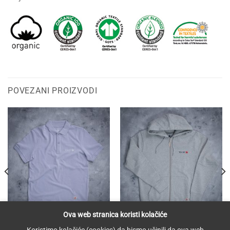
POVEZANI PROIZVODI
Ova web stranica koristi kolačiće
MUŠKARCI
MUŠKARCI