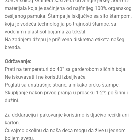
Šorc visokog kvaliteta sašivena od Single jersey 300/m2
materijala koja je sačinjena od najfinijeg 100% organskog
češljanog pamuka. Štampa je isključivo sa sito štampom,
koja je vodeća technologija po trajnosti štampe, sa
vodenim i plastisol bojama za tekstil.
Na zadnjem džepu je prišivena diskretna etiketa našeg
brenda.
Održavanje:
Prati na temperaturi do 40° sa garderobom sličnih boja.
Ne iskuvavati i ne koristiti izbeljivače.
Peglati sa unutrašnje strane, a nikako preko štampe.
Skupljanje nakon prvog pranja u proseku 1-2% po širini i
dužini.
Za deklaraciju i pakovanje koristimo isključivo reciklirani
karton.
Čuvajmo okolinu da naša deca mogu da žive u jednom
boljem svetu.