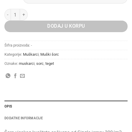
Šorc - teget količina
DODAJ U KORPU
Šifra proizvoda:
-
Kategorije:
Muškarci
,
Muški šorc
Oznake:
muskarci
,
sorc
,
teget
OPIS
DODATNE INFORMACIJE