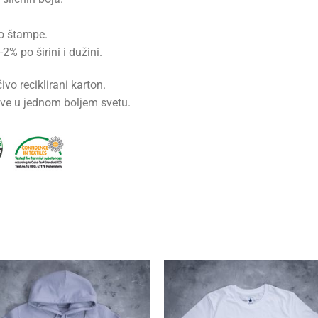
ko štampe.
% po širini i dužini.
ivo reciklirani karton.
ve u jednom boljem svetu.