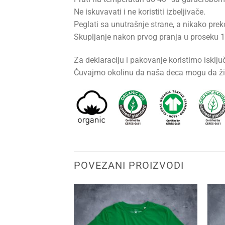
Ne iskuvavati i ne koristiti izbeljivače.
Peglati sa unutrašnje strane, a nikako pre
Skupljanje nakon prvog pranja u proseku 1-2
Za deklaraciju i pakovanje koristimo isključ
Čuvajmo okolinu da naša deca mogu da ži
POVEZANI PROIZVODI