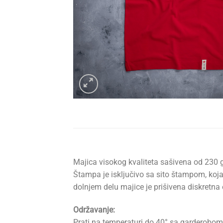
Majica visokog kvaliteta sašivena od 230
Štampa je isključivo sa sito štampom, koja
dolnjem delu majice je prišivena diskretna
Održavanje:
Prati na temperaturi do 40° sa garderobom 