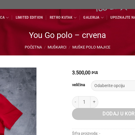
ECA
LIMITED EDITION
RETRO KUTAK
GALERIJA
UPOZNAJTE N
You Go polo – crvena
POČETNA
/
MUŠKARCI
/
MUŠKE POLO MAJICE
3.500,00
рсд
veličina
You Go polo - crvena količina
DODAJ U KOR
Šifra proizvoda:
-