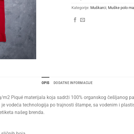
Kategorije:
Muškarci
,
Muške polo ma
OPIS
DODATNE INFORMACIJE
 g/m2 Piqué materijala koja sadrži 100% organskog češljanog 
 je vodeća technologija po trajnosti štampe, sa vodenim i plasti
 etiketa našeg brenda.
sličnih boja.