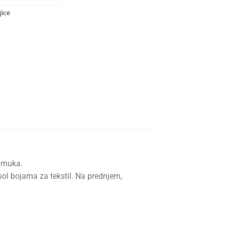
jice
pamuka.
sol bojama za tekstil. Na prednjem,