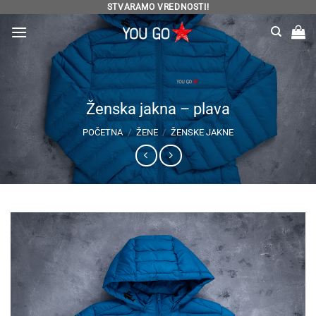
Preskoči
STVARAMO VREDNOSTI!
na
sadržaj
Ženska jakna – plava
POČETNA
/
ŽENE
/
ŽENSKE JAKNE