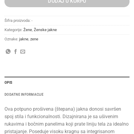
DODAJ U KORPU
Šifra proizvoda:
-
Kategorije:
Žene
,
Ženske jakne
Oznake:
jakne
,
zene
OPIS
DODATNE INFORMACIJE
Ova potpuno prošivena (štepana) jakna donosi savršen
spoj stila i funkcionalnosti. Dizajnirana je sa ušivenim
rukavima i bočnim panelima koji prate liniju tela za idealno
pristajanje. Poseduje visoku kragnu sa integrisanom