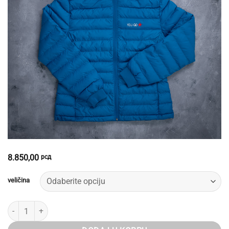
8.850,00
рсд
veličina
Ženska jakna - plava količina