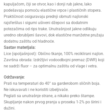
kapuljačom, čiji se otvor, kao i donji rub jakne, lako
podešavaju pomoću elastične vrpce i plastičnih stopera.
Praktičnost osiguravaju prednji obrnuti najlonski
rajsferšlus i sigurni ušiveni džepovi sa dodatnim
potezačima od rips trake. Unutrašnjost jakne odlikuju
uredno obrubljeni šavovi, dok elastične manžetne pružaju
dodatnu zaštitu od hladnoće.
Sastav materijala:
Lice (spoljašnjost): Obično tkanje, 100% reciklirani najlon.
Završna obrada: Izdržljivi vodoodbojni premaz (DWR) koji
ne sadrži fluor – za optimalnu zaštitu od vlage i vetra.
Održavanje:
Prati na temperaturi do 40° sa garderobom sličnih boja.
Ne iskuvavati i ne koristiti izbeljivače.
Peglati sa unutrašnje strane, a nikako preko štampe.
Skupljanje nakon prvog pranja u proseku 1-2% po širini i
dužini.