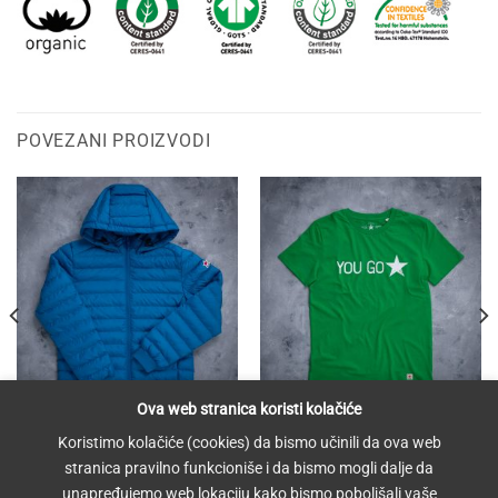
POVEZANI PROIZVODI
Ova web stranica koristi kolačiće
MUŠKARCI
MUŠKARCI
Koristimo kolačiće (cookies) da bismo učinili da ova web
Muška jakna – plava
You Go Star – zelena
stranica pravilno funkcioniše i da bismo mogli dalje da
8.850,00
рсд
2.965,00
рсд
unapređujemo web lokaciju kako bismo poboljšali vaše