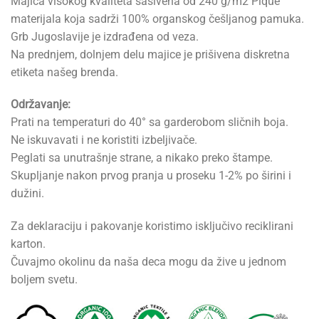
Majica visokog kvaliteta sašivena od 240 g/m2 Piqué
materijala koja sadrži 100% organskog češljanog pamuka.
Grb Jugoslavije je izdrađena od veza.
Na prednjem, dolnjem delu majice je prišivena diskretna
etiketa našeg brenda.
Održavanje:
Prati na temperaturi do 40° sa garderobom sličnih boja.
Ne iskuvavati i ne koristiti izbeljivače.
Peglati sa unutrašnje strane, a nikako preko štampe.
Skupljanje nakon prvog pranja u proseku 1-2% po širini i
dužini.
Za deklaraciju i pakovanje koristimo isključivo reciklirani
karton.
Čuvajmo okolinu da naša deca mogu da žive u jednom
boljem svetu.