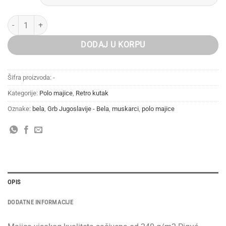
Grb Jugoslavije - bela količina
DODAJ U KORPU
Šifra proizvoda:
-
Kategorije:
Polo majice
,
Retro kutak
Oznake:
bela
,
Grb Jugoslavije - Bela
,
muskarci
,
polo majice
OPIS
DODATNE INFORMACIJE