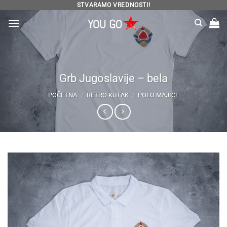
Preskoči
STVARAMO VREDNOSTI!
na
sadržaj
Grb Jugoslavije – bela
POČETNA
/
RETRO KUTAK
/
POLO MAJICE