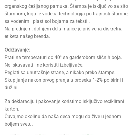
organskog češljanog pamuka. Štampa je isključivo sa sito
štampom, koja je vodeća technologija po trajnosti štampe,
sa vodenim i plastisol bojama za tekstil.
Na prednjem, dolnjem delu majice je prišivena diskretna
etiketa našeg brenda.
Održavanje:
Prati na temperaturi do 40° sa garderobom sličnih boja.
Ne iskuvavati i ne koristiti izbeljivače.
Peglati sa unutrašnje strane, a nikako preko štampe.
Skupljanje nakon prvog pranja u proseku 1-2% po širini i
dužini.
Za deklaraciju i pakovanje koristimo isključivo reciklirani
karton.
Čuvajmo okolinu da naša deca mogu da žive u jednom
boljem svetu.