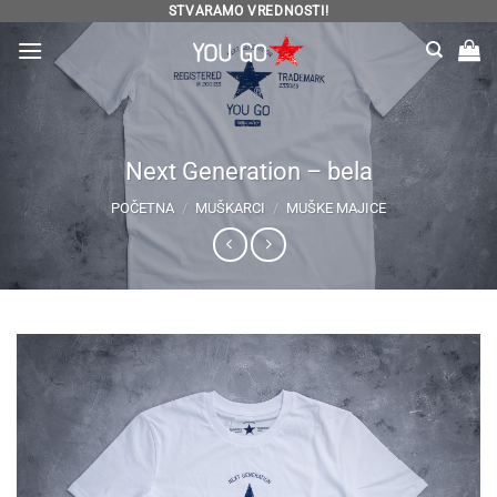
Preskoči
STVARAMO VREDNOSTI!
na
sadržaj
Next Generation – bela
POČETNA
/
MUŠKARCI
/
MUŠKE MAJICE