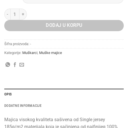
Next Generation - bela količina
DODAJ U KORPU
Šifra proizvoda:
-
Kategorije:
Muškarci
,
Muške majice
OPIS
DODATNE INFORMACIJE
Majica visokog kvaliteta sašivena od Single jersey
185g/m2 materijala koja je sačinjena od najfinijeg 100%