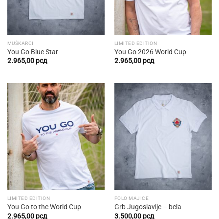
MUŠKARCI
LIMITED EDITION
You Go Blue Star
You Go 2026 World Cup
2.965,00
рсд
2.965,00
рсд
LIMITED EDITION
POLO MAJICE
You Go to the World Cup
Grb Jugoslavije – bela
2.965,00
рсд
3.500,00
рсд