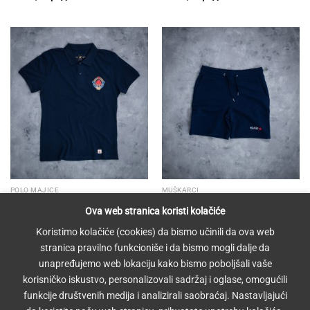
POLO MAJICE
MUŠKARCI
Grb Jugoslavije – teget
Šorc – teget
Ova web stranica koristi kolačiće
3.500,00
рсд
3.500,00
рсд
Koristimo kolačiće (cookies) da bismo učinili da ova web
stranica pravilno funkcioniše i da bismo mogli dalje da
1
2
3
4
5
unapređujemo web lokaciju kako bismo poboljšali vaše
korisničko iskustvo, personalizovali sadržaj i oglase, omogućili
funkcije društvenih medija i analizirali saobraćaj. Nastavljajući